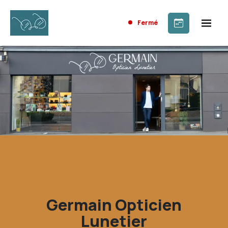
Fermé
Germain Opticien
Lunetier